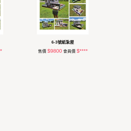
6-3號紙紮屋
*
$9800
$****
售價
會員價