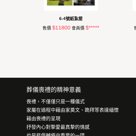
6-4號紙紮屋
$11800
$*****
售價
會員價
葬儀喪禮的精神意義
喪禮，不僅僅只是一種儀式
家屬在過程中藉由家奠文、跪拜等表達緬懷
藉由喪禮的呈現
抒發內心對摯愛最真摯的情感
也是悲傷輔導中重要的一環