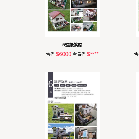
5號紙紮屋
$6000
$****
售價
會員價