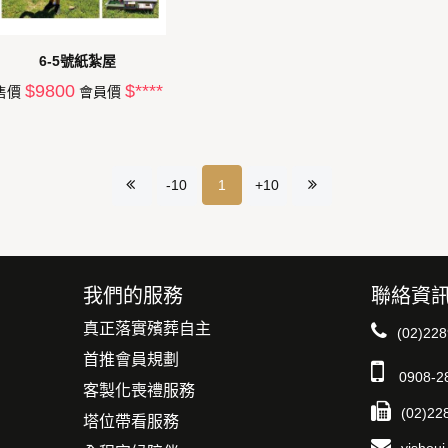
6-5號紙紮屋
$9800
$****
售價
會員價
-10
1
+10
我們的服務
聯絡資
真正落實殯葬自主
(02)22
首推會員規劃
0908-2
客製化喪禮服務
(02)22
塔位帶看服務