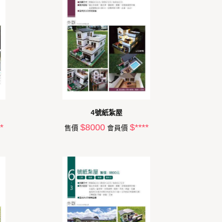
4號紙紮屋
*
$8000
$****
售價
會員價