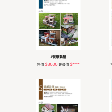
1號紙紮屋
$8000
$****
售價
會員價