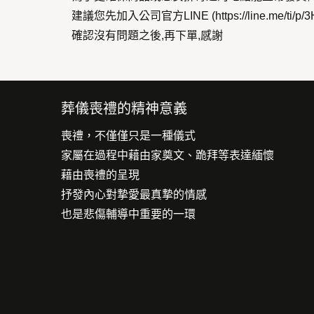
建議您先加入公司官方LINE (https://line.me/ti/p/3
確認沒有問題之後,再下單,感謝
葬儀喪禮的精神意義
喪禮，不僅僅只是一種儀式
家屬在過程中藉由家奠文、跪拜等表達緬懷
藉由喪禮的呈現
抒發內心對摯愛最真摯的情感
也是悲傷輔導中重要的一環