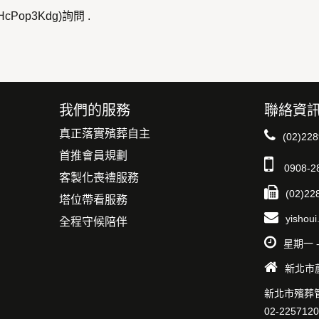
HcPop3Kdg)詢問 .
我們的服務
聯絡資
真正落實殯葬自主
(02)22
首推會員規劃
0908-2
客製化喪禮服務
(02)22
塔位帶看服務
yishou
全程守候陪伴
星期一 - 
新北市
新北市殯葬
02-225712